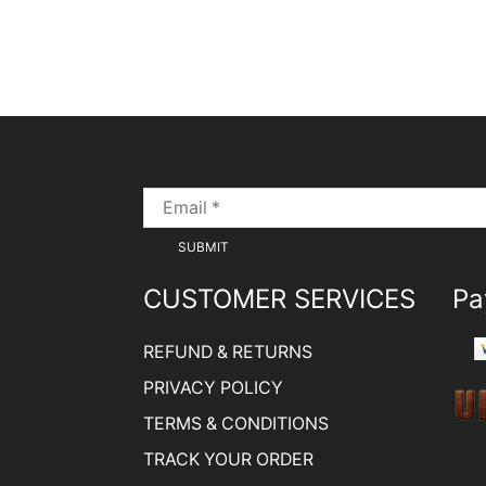
CUSTOMER SERVICES
Pa
REFUND & RETURNS
PRIVACY POLICY
TERMS & CONDITIONS
TRACK YOUR ORDER