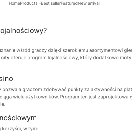
Home
Products
Best seller
Featured
New arrival
lojalnościowy?
uznanie wśród graczy dzięki szerokiemu asortymentowi gier 
 city
oferuje program lojalnościowy, który dodatkowo moty
sino
ry pozwala graczom zdobywać punkty za aktywności na plat
iąga wielu użytkowników. Program ten jest zaprojektowany
ie.
lnościowym
 korzyści, w tym: