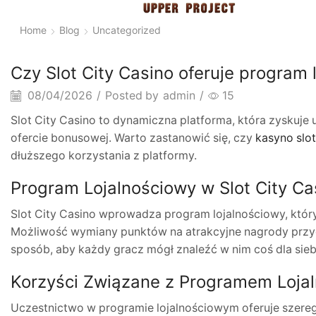
Home
Blog
Uncategorized
Czy Slot City Casino oferuje program 
08/04/2026
/
Posted by
admin
/
15
Slot City Casino to dynamiczna platforma, która zyskuje 
ofercie bonusowej. Warto zastanowić się, czy
kasyno slot
dłuższego korzystania z platformy.
Program Lojalnościowy w Slot City Ca
Slot City Casino wprowadza program lojalnościowy, któ
Możliwość wymiany punktów na atrakcyjne nagrody przyc
sposób, aby każdy gracz mógł znaleźć w nim coś dla sieb
Korzyści Związane z Programem Loja
Uczestnictwo w programie lojalnościowym oferuje szereg