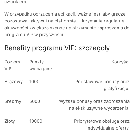
członkiem.
W przypadku odrzucenia aplikacji, ważne jest, aby gracze
pozostawali aktywni na platformie. Utrzymanie regularnej
aktywności zwiększa szanse na otrzymanie zaproszenia do
programu VIP w przyszłości.
Benefity programu VIP: szczegóły
Poziom
Punkty
Korzyści
VIP
wymagane
Brązowy
1000
Podstawowe bonusy oraz
gratyfikacje.
Srebrny
5000
Wyższe bonusy oraz zaproszenia
na ekskluzywne wydarzenia.
Złoty
10000
Priorytetowa obsługa oraz
indywidualne oferty.