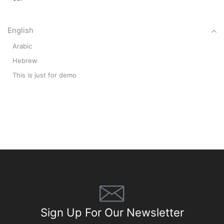
English
Arabic
Hebrew
This is just for demo
Sign Up For Our Newsletter