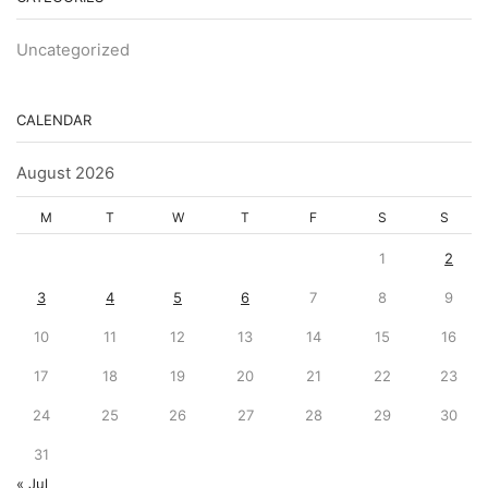
Uncategorized
CALENDAR
August 2026
M
T
W
T
F
S
S
1
2
3
4
5
6
7
8
9
10
11
12
13
14
15
16
17
18
19
20
21
22
23
24
25
26
27
28
29
30
31
« Jul