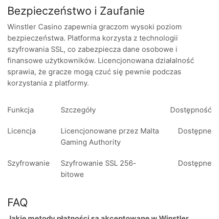
Bezpieczeństwo i Zaufanie
Winstler Casino zapewnia graczom wysoki poziom
bezpieczeństwa. Platforma korzysta z technologii
szyfrowania SSL, co zabezpiecza dane osobowe i
finansowe użytkowników. Licencjonowana działalność
sprawia, że gracze mogą czuć się pewnie podczas
korzystania z platformy.
Funkcja
Szczegóły
Dostępność
Licencja
Licencjonowane przez Malta
Dostępne
Gaming Authority
Szyfrowanie
Szyfrowanie SSL 256-
Dostępne
bitowe
FAQ
Jakie metody płatności są akceptowane w Winstler