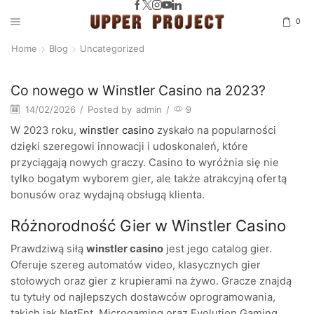
0
Home
Blog
Uncategorized
Co nowego w Winstler Casino na 2023?
14/02/2026
/
Posted by
admin
/
9
W 2023 roku,
winstler casino
zyskało na popularności
dzięki szeregowi innowacji i udoskonaleń, które
przyciągają nowych graczy. Casino to wyróżnia się nie
tylko bogatym wyborem gier, ale także atrakcyjną ofertą
bonusów oraz wydajną obsługą klienta.
Różnorodność Gier w Winstler Casino
Prawdziwą siłą
winstler casino
jest jego catalog gier.
Oferuje szereg automatów video, klasycznych gier
stołowych oraz gier z krupierami na żywo. Gracze znajdą
tu tytuły od najlepszych dostawców oprogramowania,
takich jak NetEnt, Microgaming oraz Evolution Gaming.