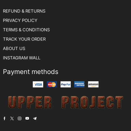
REFUND & RETURNS
PRIVACY POLICY
TERMS & CONDITIONS
TRACK YOUR ORDER
ABOUT US
INSTAGRAM WALL
Payment methods