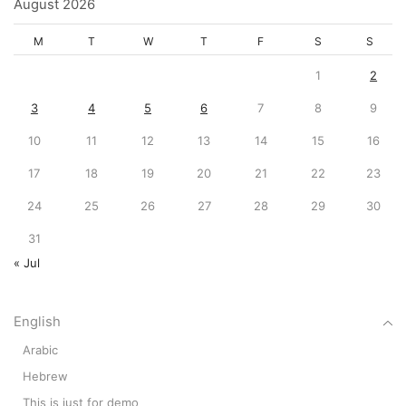
August 2026
M
T
W
T
F
S
S
1
2
3
4
5
6
7
8
9
10
11
12
13
14
15
16
17
18
19
20
21
22
23
24
25
26
27
28
29
30
31
« Jul
English
Arabic
Hebrew
This is just for demo