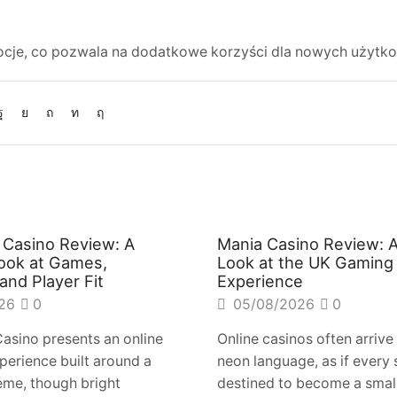
ocje, co pozwala na dodatkowe korzyści dla nowych użytk
 Casino Review: A
Mania Casino Review: A
Look at Games,
Look at the UK Gaming
nd Player Fit
Experience
26
0
05/08/2026
0
asino presents an online
Online casinos often arriv
perience built around a
neon language, as if every 
eme, though bright
destined to become a small