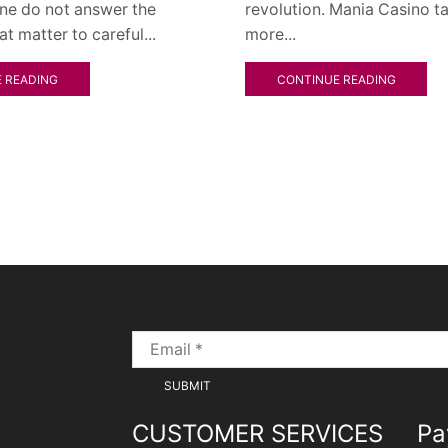
one do not answer the
revolution. Mania Casino t
t matter to careful...
more...
 READING
CONTINUE READING
CUSTOMER SERVICES
Pa