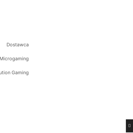
Dostawca
 Microgaming
ution Gaming