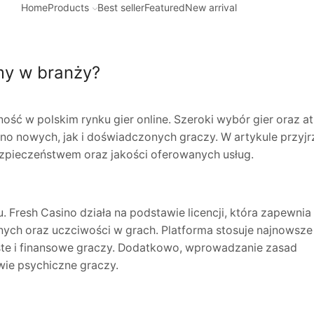
Home
Products
Best seller
Featured
New arrival
rmy w branży?
ość w polskim rynku gier online. Szeroki wybór gier oraz a
o nowych, jak i doświadczonych graczy. W artykule przyjr
ezpieczeństwem oraz jakości oferowanych usług.
u. Fresh Casino działa na podstawie licencji, która zapewni
ych oraz uczciwości w grach. Platforma stosuje najnowsze
ste i finansowe graczy. Dodatkowo, wprowadzanie zasad
wie psychiczne graczy.