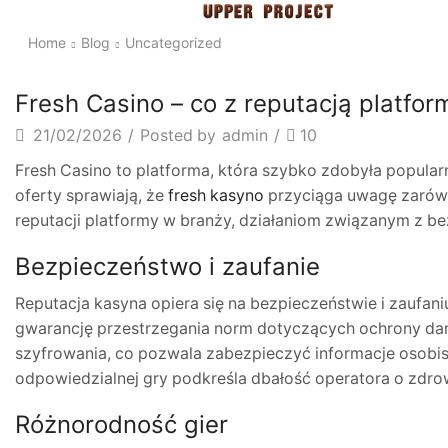
Home
Blog
Uncategorized
Fresh Casino – co z reputacją platfo
21/02/2026
/
Posted by
admin
/
10
Fresh Casino to platforma, która szybko zdobyła popularn
oferty sprawiają, że
fresh kasyno
przyciąga uwagę zarówn
reputacji platformy w branży, działaniom związanym z b
Bezpieczeństwo i zaufanie
Reputacja kasyna opiera się na bezpieczeństwie i zaufani
gwarancję przestrzegania norm dotyczących ochrony dan
szyfrowania, co pozwala zabezpieczyć informacje osobi
odpowiedzialnej gry podkreśla dbałość operatora o zdro
Różnorodność gier