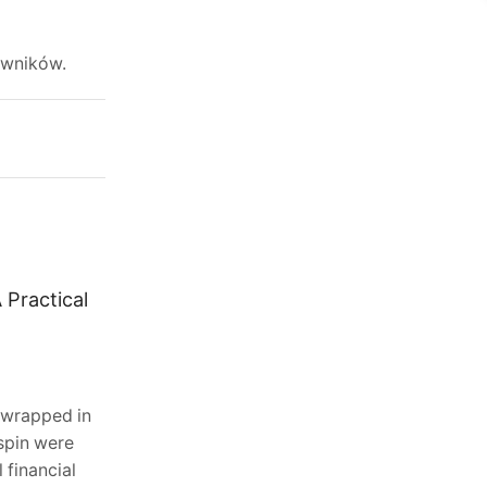
owników.
 Practical
How to Choose a Reliable Online
Casino for Safe, Enjoyable Play
05/08/2026
0
Finding the right online casino is less
e wrapped in
about chasing the biggest bonus and
spin were
more about identifying a platform that
 financial
combines trustworthy operations, clear