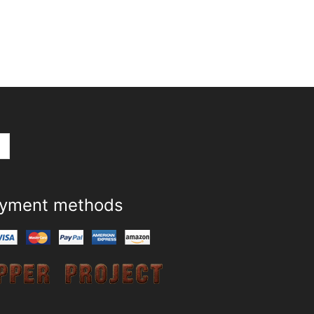
yment methods