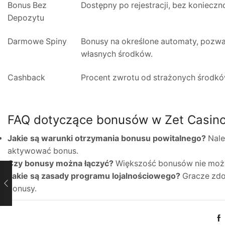
Bonus Bez
Dostępny po rejestracji, bez konieczn
Depozytu
Darmowe Spiny
Bonusy na określone automaty, pozwa
własnych środków.
Cashback
Procent zwrotu od strażonych środkó
FAQ dotyczące bonusów w Zet Casin
Jakie są warunki otrzymania bonusu powitalnego?
Nale
aktywować bonus.
Czy bonusy można łączyć?
Większość bonusów nie może
Jakie są zasady programu lojalnościowego?
Gracze zdo
bonusy.