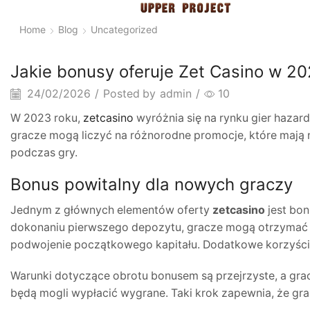
Home
Blog
Uncategorized
Jakie bonusy oferuje Zet Casino w 20
24/02/2026
/
Posted by
admin
/
10
W 2023 roku,
zetcasino
wyróżnia się na rynku gier hazar
gracze mogą liczyć na różnorodne promocje, które mają 
podczas gry.
Bonus powitalny dla nowych graczy
Jednym z głównych elementów oferty
zetcasino
jest bon
dokonaniu pierwszego depozytu, gracze mogą otrzymać 
podwojenie początkowego kapitału. Dodatkowe korzyści
Warunki dotyczące obrotu bonusem są przejrzyste, a gra
będą mogli wypłacić wygrane. Taki krok zapewnia, że gra 