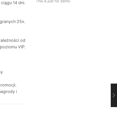
This is just for demo
ciągu 14 dni.
granych 25x.
ależności od
poziomu VIP.
by
romocji.
agrody i