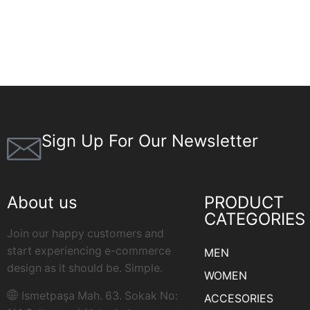
Sign Up For Our Newsletter
About us
PRODUCT
CATEGORIES
Join our happy customers and
start experiencing e-commerce
MEN
design as it should be. Simple.
WOMEN
Ismetpaşa Mah. 63. Sokak No:
ACCESORIES