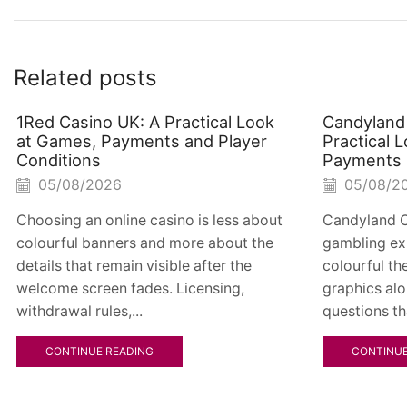
Related posts
1Red Casino UK: A Practical Look
Candyland
at Games, Payments and Player
Practical 
Conditions
Payments a
05/08/2026
05/08/2
Choosing an online casino is less about
Candyland C
colourful banners and more about the
gambling ex
details that remain visible after the
colourful th
welcome screen fades. Licensing,
graphics al
withdrawal rules,...
questions tha
CONTINUE READING
CONTINUE