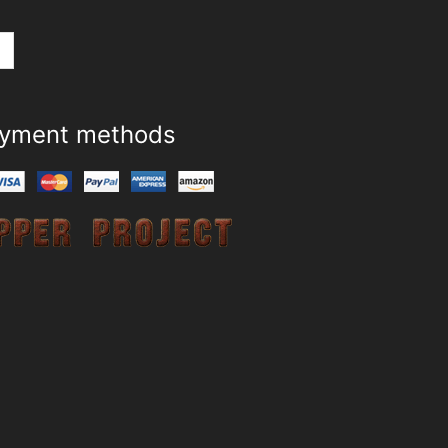
yment methods