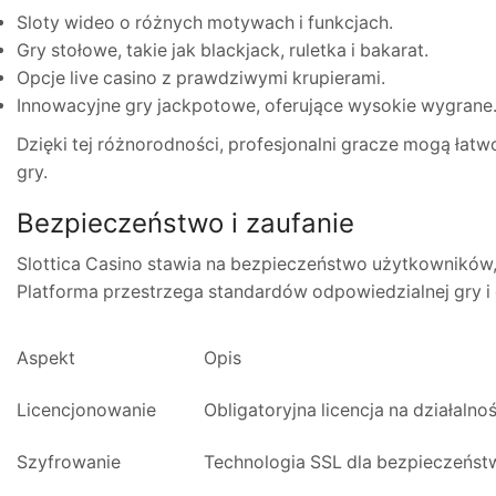
Sloty wideo o różnych motywach i funkcjach.
Gry stołowe, takie jak blackjack, ruletka i bakarat.
Opcje live casino z prawdziwymi krupierami.
Innowacyjne gry jackpotowe, oferujące wysokie wygrane
Dzięki tej różnorodności, profesjonalni gracze mogą łatw
gry.
Bezpieczeństwo i zaufanie
Slottica Casino stawia na bezpieczeństwo użytkowników,
Platforma przestrzega standardów odpowiedzialnej gry i 
Aspekt
Opis
Licencjonowanie
Obligatoryjna licencja na działalno
Szyfrowanie
Technologia SSL dla bezpieczeńs