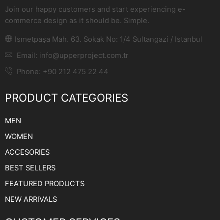
Join our happy customers and start experiencing e-
commerce design as it should be. Simple.
Ismetpaşa Mah. 63. Sokak No: 1/4 Sultangazi / Istanbul
Email:
info@upperproject.com.tr
Phone: +90 212 475 22 44
PRODUCT CATEGORIES
MEN
WOMEN
ACCESORIES
BEST SELLERS
FEATURED PRODUCTS
NEW ARRIVALS