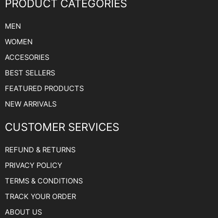
PRODUCT CATEGORIES
MEN
WOMEN
ACCESORIES
BEST SELLERS
FEATURED PRODUCTS
NEW ARRIVALS
CUSTOMER SERVICES
REFUND & RETURNS
PRIVACY POLICY
TERMS & CONDITIONS
TRACK YOUR ORDER
ABOUT US