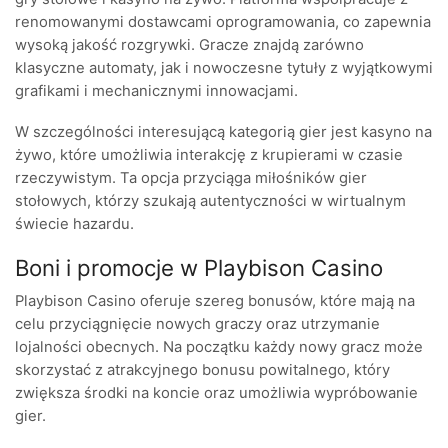
renomowanymi dostawcami oprogramowania, co zapewnia
wysoką jakość rozgrywki. Gracze znajdą zarówno
klasyczne automaty, jak i nowoczesne tytuły z wyjątkowymi
grafikami i mechanicznymi innowacjami.
W szczególności interesującą kategorią gier jest kasyno na
żywo, które umożliwia interakcję z krupierami w czasie
rzeczywistym. Ta opcja przyciąga miłośników gier
stołowych, którzy szukają autentyczności w wirtualnym
świecie hazardu.
Boni i promocje w Playbison Casino
Playbison Casino oferuje szereg bonusów, które mają na
celu przyciągnięcie nowych graczy oraz utrzymanie
lojalności obecnych. Na początku każdy nowy gracz może
skorzystać z atrakcyjnego bonusu powitalnego, który
zwiększa środki na koncie oraz umożliwia wypróbowanie
gier.