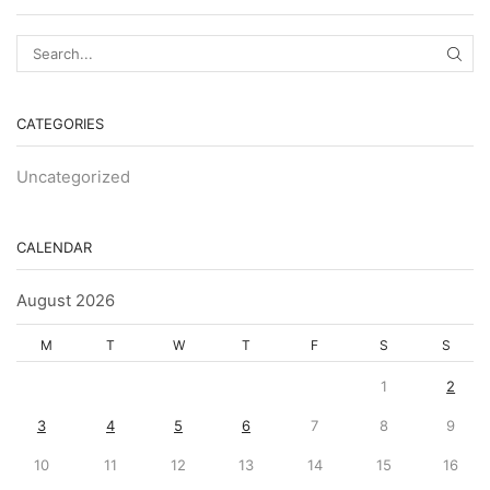
CATEGORIES
Uncategorized
CALENDAR
August 2026
M
T
W
T
F
S
S
1
2
3
4
5
6
7
8
9
10
11
12
13
14
15
16